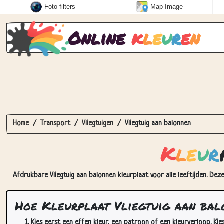
Foto filters
Map Image
Online
k
l
e
u
r
e
n
Home
Transport
Vliegtuigen
Vliegtuig aan balonnen
K
l
e
u
r
Afdrukbare Vliegtuig aan balonnen kleurplaat voor alle leeftijden. Dez
Hoe Kleurplaat Vliegtuig aan bal
Kies eerst een effen kleur, een patroon of een kleurverloop. Kie