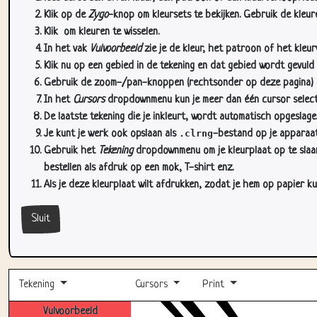
Klik op de
Zygo
-knop om kleursets te bekijken. Gebruik de kleure
Klik
om kleuren te wisselen.
In het vak
Vulvoorbeeld
zie je de kleur, het patroon of het kleu
Klik nu op een gebied in de tekening en dat gebied wordt gevuld
Gebruik de zoom-/pan-knoppen (rechtsonder op deze pagina) om
In het
Cursors
dropdownmenu kun je meer dan één cursor selectere
De laatste tekening die je inkleurt, wordt automatisch opgeslag
Je kunt je werk ook opslaan als
.clrng
-bestand op je apparaat
Gebruik het
Tekening
dropdownmenu om je kleurplaat op te slaan 
bestellen als afdruk op een mok, T-shirt enz.
Als je deze kleurplaat wilt afdrukken, zodat je hem op papier ku
Sluit
Tekening
Cursors
Print
Vulvoorbeeld