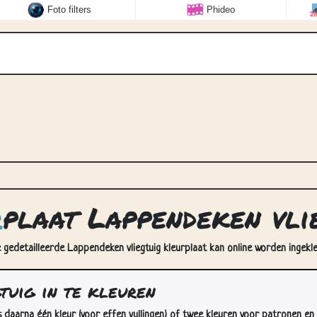
Foto filters
Phideo
r
plaat Lappendeken vli
e gedetailleerde Lappendeken vliegtuig kleurplaat kan online worden ingekle
tuig in te kleuren
s daarna één kleur (voor effen vullingen) of twee kleuren voor patronen en 