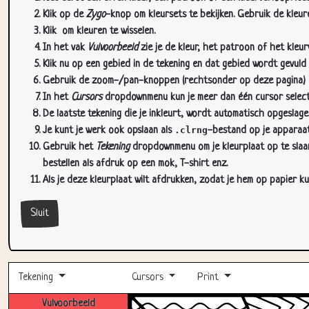
Klik op de
Zygo
-knop om kleursets te bekijken. Gebruik de kleure
Klik
om kleuren te wisselen.
In het vak
Vulvoorbeeld
zie je de kleur, het patroon of het kleu
Klik nu op een gebied in de tekening en dat gebied wordt gevuld
Gebruik de zoom-/pan-knoppen (rechtsonder op deze pagina) om
In het
Cursors
dropdownmenu kun je meer dan één cursor selectere
De laatste tekening die je inkleurt, wordt automatisch opgeslag
Je kunt je werk ook opslaan als
.clrng
-bestand op je apparaat
Gebruik het
Tekening
dropdownmenu om je kleurplaat op te slaan 
bestellen als afdruk op een mok, T-shirt enz.
Als je deze kleurplaat wilt afdrukken, zodat je hem op papier ku
Sluit
Tekening
Cursors
Print
Vulvoorbeeld