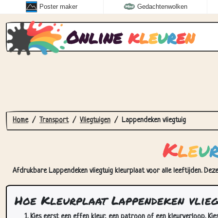
Poster maker
Gedachtenwolken
Online
k
l
e
u
r
e
n
Home
Transport
Vliegtuigen
Lappendeken vliegtuig
K
l
e
u
Afdrukbare Lappendeken vliegtuig kleurplaat voor alle leeftijden. Dez
Hoe Kleurplaat Lappendeken vlieg
Kies eerst een effen kleur, een patroon of een kleurverloop. Kie