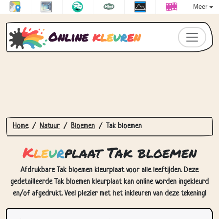
Meer
Online
k
l
e
u
r
e
n
Home
Natuur
Bloemen
Tak bloemen
K
l
e
u
r
plaat Tak bloemen
Afdrukbare Tak bloemen kleurplaat voor alle leeftijden. Deze
gedetailleerde Tak bloemen kleurplaat kan online worden ingekleurd
en/of afgedrukt. Veel plezier met het inkleuren van deze tekening!