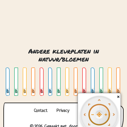
Andere kleurplaten in
natuur/bloemen
Bloem
Bloemen 01
Bloemen 02
Bloemen 03
Bloemen 04
Bloemen 05
Bloemen 06
Bloemen 07
Bloemen 08
Bloemen 09
Bloemen 10
Bloemen 11
Bloemen 12
Bloemen en mot
×
Contact
Privacy
Over ons
© 2026. Gemaakt met
door
Zygomatic
.