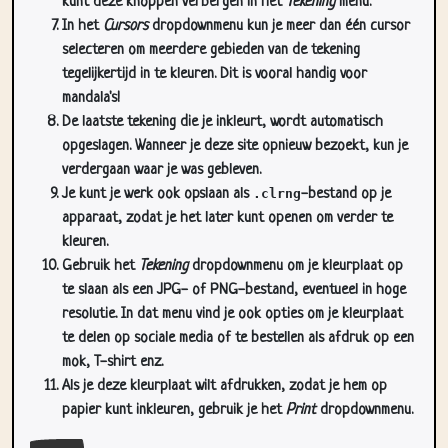
kunt deze knoppen verbergen in het
Tekening
menu.
In het
Cursors
dropdownmenu kun je meer dan één cursor
selecteren om meerdere gebieden van de tekening
tegelijkertijd in te kleuren. Dit is vooral handig voor
mandala's!
De laatste tekening die je inkleurt, wordt automatisch
opgeslagen. Wanneer je deze site opnieuw bezoekt, kun je
verdergaan waar je was gebleven.
Je kunt je werk ook opslaan als
.clrng
-bestand op je
apparaat, zodat je het later kunt openen om verder te
kleuren.
Gebruik het
Tekening
dropdownmenu om je kleurplaat op
te slaan als een JPG- of PNG-bestand, eventueel in hoge
resolutie. In dat menu vind je ook opties om je kleurplaat
te delen op sociale media of te bestellen als afdruk op een
mok, T-shirt enz.
Als je deze kleurplaat wilt afdrukken, zodat je hem op
papier kunt inkleuren, gebruik je het
Print
dropdownmenu.