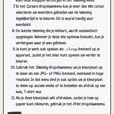
kunt deze knoppen verbergen in het
Tekening
menu.
In het
Cursors
dropdownmenu kun je meer dan één cursor
selecteren om meerdere gebieden van de tekening
tegelijkertijd in te kleuren. Dit is vooral handig voor
mandala's!
De laatste tekening die je inkleurt, wordt automatisch
opgeslagen. Wanneer je deze site opnieuw bezoekt, kun je
verdergaan waar je was gebleven.
Je kunt je werk ook opslaan als
.clrng
-bestand op je
apparaat, zodat je het later kunt openen om verder te
kleuren.
Gebruik het
Tekening
dropdownmenu om je kleurplaat op
te slaan als een JPG- of PNG-bestand, eventueel in hoge
resolutie. In dat menu vind je ook opties om je kleurplaat
te delen op sociale media of te bestellen als afdruk op een
mok, T-shirt enz.
Als je deze kleurplaat wilt afdrukken, zodat je hem op
papier kunt inkleuren, gebruik je het
Print
dropdownmenu.