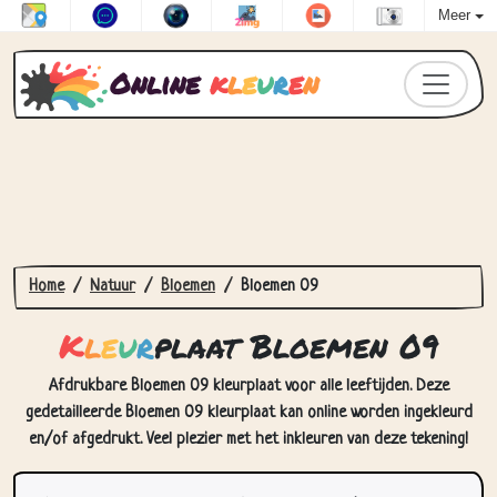
Meer
Online
k
l
e
u
r
e
n
Home
Natuur
Bloemen
Bloemen 09
K
l
e
u
r
plaat Bloemen 09
Afdrukbare Bloemen 09 kleurplaat voor alle leeftijden. Deze
gedetailleerde Bloemen 09 kleurplaat kan online worden ingekleurd
en/of afgedrukt. Veel plezier met het inkleuren van deze tekening!