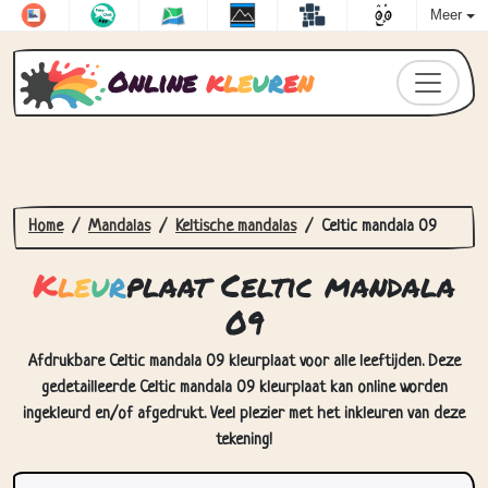
Meer
Online
k
l
e
u
r
e
n
Home
Mandalas
Keltische mandalas
Celtic mandala 09
K
l
e
u
r
plaat Celtic mandala
09
Afdrukbare Celtic mandala 09 kleurplaat voor alle leeftijden. Deze
gedetailleerde Celtic mandala 09 kleurplaat kan online worden
ingekleurd en/of afgedrukt. Veel plezier met het inkleuren van deze
tekening!