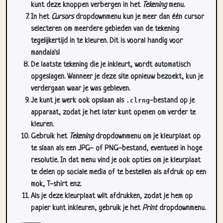
kunt deze knoppen verbergen in het
Tekening
menu.
In het
Cursors
dropdownmenu kun je meer dan één cursor
selecteren om meerdere gebieden van de tekening
tegelijkertijd in te kleuren. Dit is vooral handig voor
mandala's!
De laatste tekening die je inkleurt, wordt automatisch
opgeslagen. Wanneer je deze site opnieuw bezoekt, kun je
verdergaan waar je was gebleven.
Je kunt je werk ook opslaan als
.clrng
-bestand op je
apparaat, zodat je het later kunt openen om verder te
kleuren.
Gebruik het
Tekening
dropdownmenu om je kleurplaat op
te slaan als een JPG- of PNG-bestand, eventueel in hoge
resolutie. In dat menu vind je ook opties om je kleurplaat
te delen op sociale media of te bestellen als afdruk op een
mok, T-shirt enz.
Als je deze kleurplaat wilt afdrukken, zodat je hem op
papier kunt inkleuren, gebruik je het
Print
dropdownmenu.