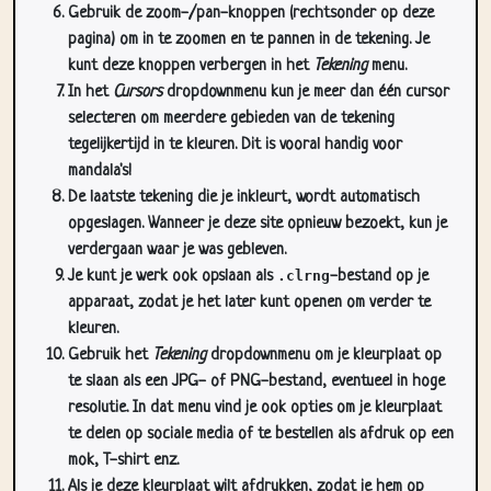
Gebruik de zoom-/pan-knoppen (rechtsonder op deze
pagina) om in te zoomen en te pannen in de tekening. Je
kunt deze knoppen verbergen in het
Tekening
menu.
In het
Cursors
dropdownmenu kun je meer dan één cursor
selecteren om meerdere gebieden van de tekening
tegelijkertijd in te kleuren. Dit is vooral handig voor
mandala's!
De laatste tekening die je inkleurt, wordt automatisch
opgeslagen. Wanneer je deze site opnieuw bezoekt, kun je
verdergaan waar je was gebleven.
Je kunt je werk ook opslaan als
.clrng
-bestand op je
apparaat, zodat je het later kunt openen om verder te
kleuren.
Gebruik het
Tekening
dropdownmenu om je kleurplaat op
te slaan als een JPG- of PNG-bestand, eventueel in hoge
resolutie. In dat menu vind je ook opties om je kleurplaat
te delen op sociale media of te bestellen als afdruk op een
mok, T-shirt enz.
Als je deze kleurplaat wilt afdrukken, zodat je hem op