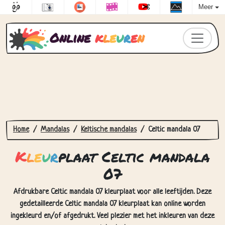
Meer
Online
k
l
e
u
r
e
n
Home
Mandalas
Keltische mandalas
Celtic mandala 07
K
l
e
u
r
plaat Celtic mandala
07
Afdrukbare Celtic mandala 07 kleurplaat voor alle leeftijden. Deze
gedetailleerde Celtic mandala 07 kleurplaat kan online worden
ingekleurd en/of afgedrukt. Veel plezier met het inkleuren van deze