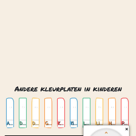
Andere kleurplaten in kinderen
Anime
Dieren
Draak
Gebouwen
Katten
Kinderalfabet
Leuke trollen
Liefde
Natuur
Paarden
×