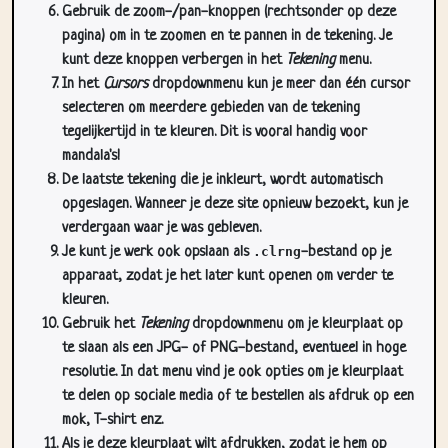
Gebruik de zoom-/pan-knoppen (rechtsonder op deze
pagina) om in te zoomen en te pannen in de tekening. Je
kunt deze knoppen verbergen in het
Tekening
menu.
In het
Cursors
dropdownmenu kun je meer dan één cursor
selecteren om meerdere gebieden van de tekening
tegelijkertijd in te kleuren. Dit is vooral handig voor
mandala's!
De laatste tekening die je inkleurt, wordt automatisch
opgeslagen. Wanneer je deze site opnieuw bezoekt, kun je
verdergaan waar je was gebleven.
Je kunt je werk ook opslaan als
.clrng
-bestand op je
apparaat, zodat je het later kunt openen om verder te
kleuren.
Gebruik het
Tekening
dropdownmenu om je kleurplaat op
te slaan als een JPG- of PNG-bestand, eventueel in hoge
resolutie. In dat menu vind je ook opties om je kleurplaat
te delen op sociale media of te bestellen als afdruk op een
mok, T-shirt enz.
Als je deze kleurplaat wilt afdrukken, zodat je hem op