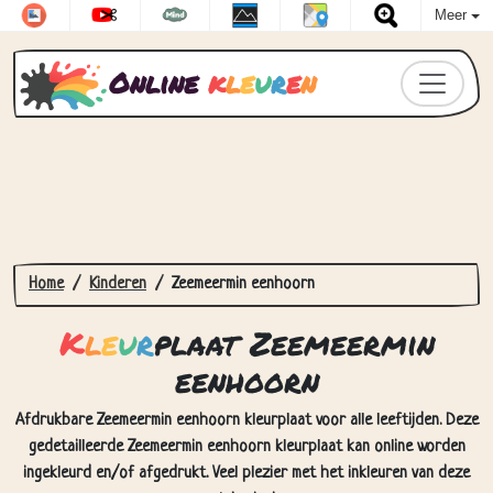
Meer
Online
k
l
e
u
r
e
n
Home
Kinderen
Zeemeermin eenhoorn
K
l
e
u
r
plaat Zeemeermin
eenhoorn
Afdrukbare Zeemeermin eenhoorn kleurplaat voor alle leeftijden. Deze
gedetailleerde Zeemeermin eenhoorn kleurplaat kan online worden
ingekleurd en/of afgedrukt. Veel plezier met het inkleuren van deze