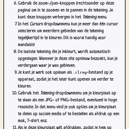
kunt deze knoppen verbergen in het
Tekening
menu.
In het
Cursors
dropdownmenu kun je meer dan één cursor
selecteren om meerdere gebieden van de tekening
tegelijkertijd in te kleuren. Dit is vooral handig voor
mandala's!
De laatste tekening die je inkleurt, wordt automatisch
opgeslagen. Wanneer je deze site opnieuw bezoekt, kun je
verdergaan waar je was gebleven.
Je kunt je werk ook opslaan als
.clrng
-bestand op je
apparaat, zodat je het later kunt openen om verder te
kleuren.
Gebruik het
Tekening
dropdownmenu om je kleurplaat op
te slaan als een JPG- of PNG-bestand, eventueel in hoge
resolutie. In dat menu vind je ook opties om je kleurplaat
te delen op sociale media of te bestellen als afdruk op een
mok, T-shirt enz.
Als je deze kleurplaat wilt afdrukken, zodat je hem op
papier kunt inkleuren, gebruik je het
Print
dropdownmenu.