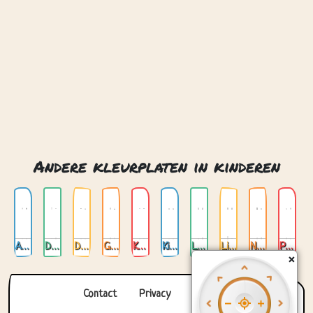
Anime
Dieren
Draak
Gebouwen
Katten
Kinderalfabet
Leuke trollen
Liefde
Natuur
Paarden
Contact
Privacy
Over ons
© 2026. Gemaakt met
door
Zygomatic
.
×