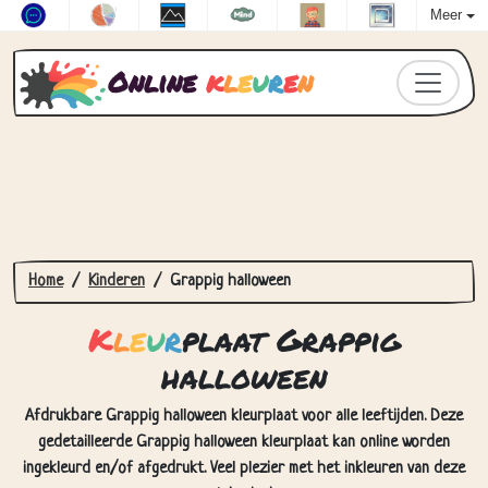
Meer
Online
k
l
e
u
r
e
n
Home
Kinderen
Grappig halloween
K
l
e
u
r
plaat Grappig
halloween
Afdrukbare Grappig halloween kleurplaat voor alle leeftijden. Deze
gedetailleerde Grappig halloween kleurplaat kan online worden
ingekleurd en/of afgedrukt. Veel plezier met het inkleuren van deze
tekening!