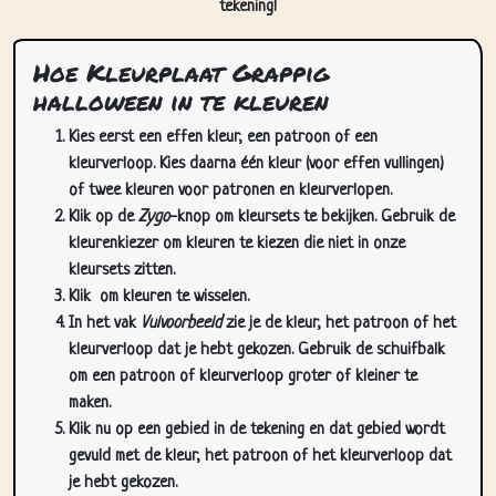
Hoe Kleurplaat Grappig
halloween in te kleuren
Kies eerst een effen kleur, een patroon of een
kleurverloop. Kies daarna één kleur (voor effen vullingen)
of twee kleuren voor patronen en kleurverlopen.
Klik op de
Zygo
-knop om kleursets te bekijken. Gebruik de
kleurenkiezer om kleuren te kiezen die niet in onze
kleursets zitten.
Klik
om kleuren te wisselen.
In het vak
Vulvoorbeeld
zie je de kleur, het patroon of het
kleurverloop dat je hebt gekozen. Gebruik de schuifbalk
om een patroon of kleurverloop groter of kleiner te
maken.
Klik nu op een gebied in de tekening en dat gebied wordt
gevuld met de kleur, het patroon of het kleurverloop dat
je hebt gekozen.
Gebruik de zoom-/pan-knoppen (rechtsonder op deze
pagina) om in te zoomen en te pannen in de tekening. Je