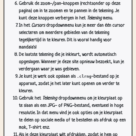
Gebruik de zoom-/pan-knoppen (rechtsonder op deze
pagina) om in te zoomen en te pannen in de tekening. Je
kunt deze knoppen verbergen in het
Tekening
menu.
In het
Cursors
dropdownmenu kun je meer dan één cursor
selecteren om meerdere gebieden van de tekening
tegelijkertijd in te kleuren. Dit is vooral handig voor
mandala's!
De laatste tekening die je inkleurt, wordt automatisch
opgeslagen. Wanneer je deze site opnieuw bezoekt, kun je
verdergaan waar je was gebleven.
Je kunt je werk ook opslaan als
.clrng
-bestand op je
apparaat, zodat je het later kunt openen om verder te
kleuren.
Gebruik het
Tekening
dropdownmenu om je kleurplaat op
te slaan als een JPG- of PNG-bestand, eventueel in hoge
resolutie. In dat menu vind je ook opties om je kleurplaat
te delen op sociale media of te bestellen als afdruk op een
mok, T-shirt enz.
Als je deze kleurplaat wilt afdrukken, zodat je hem op