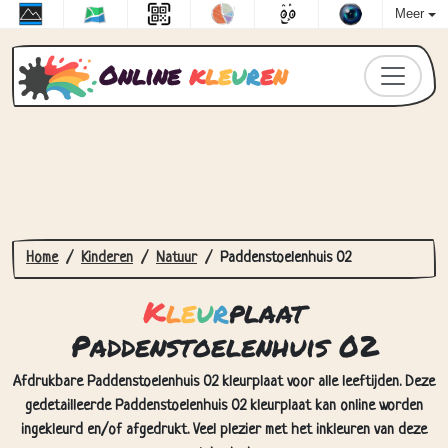
Meer
Online
k
l
e
u
r
e
n
Home
Kinderen
Natuur
Paddenstoelenhuis 02
K
l
e
u
r
plaat
Paddenstoelenhuis 02
Afdrukbare Paddenstoelenhuis 02 kleurplaat voor alle leeftijden. Deze
gedetailleerde Paddenstoelenhuis 02 kleurplaat kan online worden
ingekleurd en/of afgedrukt. Veel plezier met het inkleuren van deze