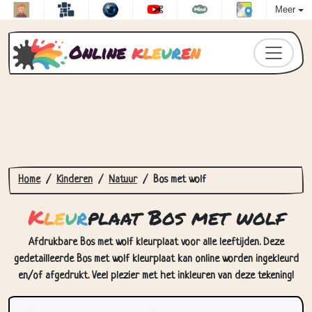
Meer
Online
k
l
e
u
r
e
n
Home
Kinderen
Natuur
Bos met wolf
K
l
e
u
r
plaat Bos met wolf
Afdrukbare Bos met wolf kleurplaat voor alle leeftijden. Deze
gedetailleerde Bos met wolf kleurplaat kan online worden ingekleurd
en/of afgedrukt. Veel plezier met het inkleuren van deze tekening!