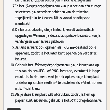
kunt deze knoppen verbergen in het
Tekening
menu.
In het
Cursors
dropdownmenu kun je meer dan één cursor
selecteren om meerdere gebieden van de tekening
tegelijkertijd in te kleuren. Dit is vooral handig voor
mandala's!
De laatste tekening die je inkleurt, wordt automatisch
opgeslagen. Wanneer je deze site opnieuw bezoekt, kun je
verdergaan waar je was gebleven.
Je kunt je werk ook opslaan als
.clrng
-bestand op je
apparaat, zodat je het later kunt openen om verder te
kleuren.
Gebruik het
Tekening
dropdownmenu om je kleurplaat op
te slaan als een JPG- of PNG-bestand, eventueel in hoge
resolutie. In dat menu vind je ook opties om je kleurplaat
te delen op sociale media of te bestellen als afdruk op een
mok, T-shirt enz.
Als je deze kleurplaat wilt afdrukken, zodat je hem op
papier kunt inkleuren, gebruik je het
Print
dropdownmenu.