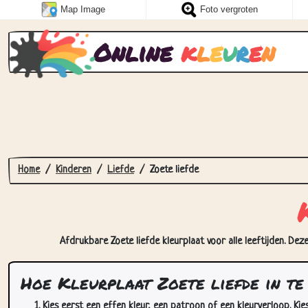
Map Image
Foto vergroten
Online
k
l
e
u
r
e
n
Home
Kinderen
Liefde
Zoete liefde
Afdrukbare Zoete liefde kleurplaat voor alle leeftijden. Dez
Hoe Kleurplaat Zoete liefde in te
Kies eerst een effen kleur, een patroon of een kleurverloop. Kie