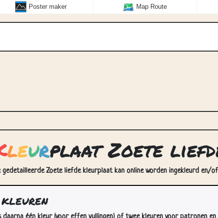
Poster maker
Map Route
K
l
e
u
r
plaat Zoete liefd
e gedetailleerde Zoete liefde kleurplaat kan online worden ingekleurd en/of
 kleuren
s daarna één kleur (voor effen vullingen) of twee kleuren voor patronen en 