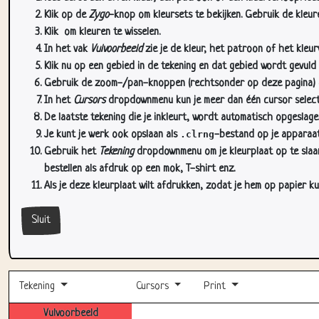
Klik op de
Zygo
-knop om kleursets te bekijken. Gebruik de kleure
Klik
om kleuren te wisselen.
In het vak
Vulvoorbeeld
zie je de kleur, het patroon of het kleu
Klik nu op een gebied in de tekening en dat gebied wordt gevuld
Gebruik de zoom-/pan-knoppen (rechtsonder op deze pagina) om
In het
Cursors
dropdownmenu kun je meer dan één cursor selectere
De laatste tekening die je inkleurt, wordt automatisch opgeslag
Je kunt je werk ook opslaan als
.clrng
-bestand op je apparaat
Gebruik het
Tekening
dropdownmenu om je kleurplaat op te slaan 
bestellen als afdruk op een mok, T-shirt enz.
Als je deze kleurplaat wilt afdrukken, zodat je hem op papier ku
Sluit
Tekening
Cursors
Print
Vulvoorbeeld