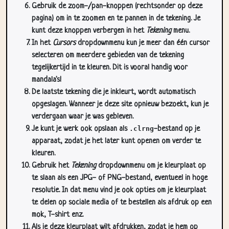
kunt deze knoppen verbergen in het
Tekening
menu.
In het
Cursors
dropdownmenu kun je meer dan één cursor
selecteren om meerdere gebieden van de tekening
tegelijkertijd in te kleuren. Dit is vooral handig voor
mandala's!
De laatste tekening die je inkleurt, wordt automatisch
opgeslagen. Wanneer je deze site opnieuw bezoekt, kun je
verdergaan waar je was gebleven.
Je kunt je werk ook opslaan als
.clrng
-bestand op je
apparaat, zodat je het later kunt openen om verder te
kleuren.
Gebruik het
Tekening
dropdownmenu om je kleurplaat op
te slaan als een JPG- of PNG-bestand, eventueel in hoge
resolutie. In dat menu vind je ook opties om je kleurplaat
te delen op sociale media of te bestellen als afdruk op een
mok, T-shirt enz.
Als je deze kleurplaat wilt afdrukken, zodat je hem op
papier kunt inkleuren, gebruik je het
Print
dropdownmenu.