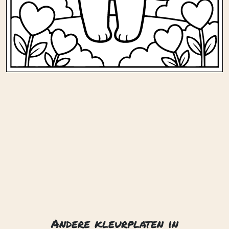
Andere kleurplaten in
kinderen/liefde
Chibi kattenliefde
Chibi liefde
Katten en liefde
Kattenliefde
Konijn en giraf liefde
Kookliefde
Liefdestrein
Vissen naar liefde
Zoete liefde
Contact
Privacy
Over ons