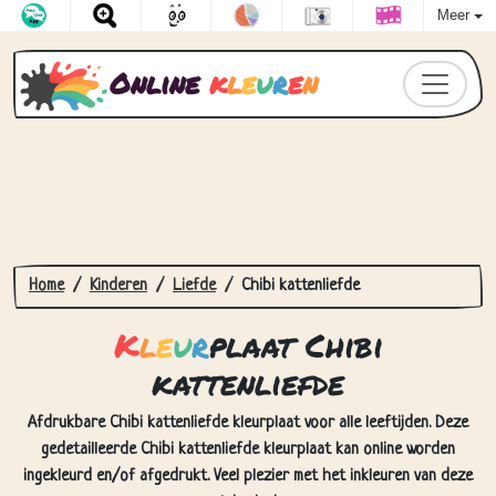
Meer
Online
k
l
e
u
r
e
n
Home
Kinderen
Liefde
Chibi kattenliefde
K
l
e
u
r
plaat Chibi
kattenliefde
Afdrukbare Chibi kattenliefde kleurplaat voor alle leeftijden. Deze
gedetailleerde Chibi kattenliefde kleurplaat kan online worden
ingekleurd en/of afgedrukt. Veel plezier met het inkleuren van deze
tekening!