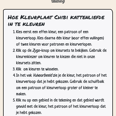
Hoe Kleurplaat Chibi kattenliefde
in te kleuren
Kies eerst een effen kleur, een patroon of een
kleurverloop. Kies daarna één kleur (voor effen vullingen)
of twee kleuren voor patronen en kleurverlopen.
Klik op de
Zygo
-knop om kleursets te bekijken. Gebruik de
kleurenkiezer om kleuren te kiezen die niet in onze
kleursets zitten.
Klik
om kleuren te wisselen.
In het vak
Vulvoorbeeld
zie je de kleur, het patroon of het
kleurverloop dat je hebt gekozen. Gebruik de schuifbalk
om een patroon of kleurverloop groter of kleiner te
maken.
Klik nu op een gebied in de tekening en dat gebied wordt
gevuld met de kleur, het patroon of het kleurverloop dat
je hebt gekozen.
Gebruik de zoom-/pan-knoppen (rechtsonder op deze
pagina) om in te zoomen en te pannen in de tekening. Je