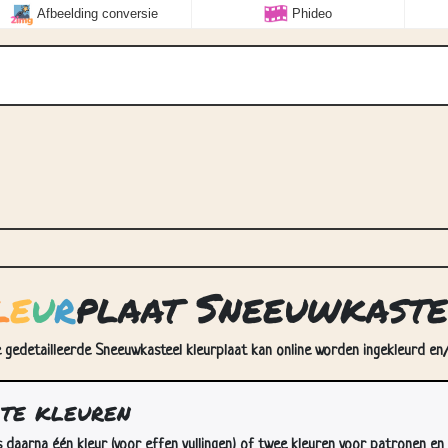
Afbeelding conversie
Phideo
l
e
u
r
plaat Sneeuwkaste
 gedetailleerde Sneeuwkasteel kleurplaat kan online worden ingekleurd en/
 te kleuren
s daarna één kleur (voor effen vullingen) of twee kleuren voor patronen en 