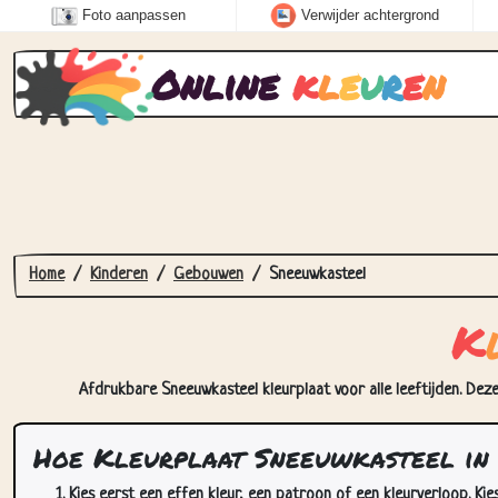
Foto aanpassen
Verwijder achtergrond
Online
k
l
e
u
r
e
n
Home
Kinderen
Gebouwen
Sneeuwkasteel
K
Afdrukbare Sneeuwkasteel kleurplaat voor alle leeftijden. Deze
Hoe Kleurplaat Sneeuwkasteel in
Kies eerst een effen kleur, een patroon of een kleurverloop. Kie