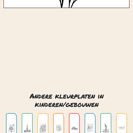
Andere kleurplaten in
kinderen/gebouwen
Bloemenkasteel
Burj khalifa dubai
Drakenkasteel
Sneeuwkasteel
Sydney opera house
Vliegend kasteel
Vrijheidsbeeld new york
Wolkenkasteel
Contact
Privacy
Over ons
© 2026. Gemaakt met
door
Zygomatic
.