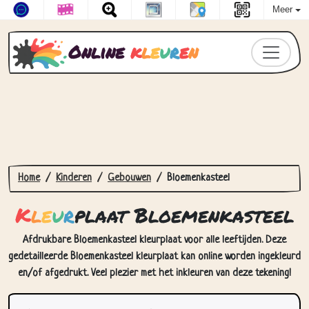
Meer
Online
k
l
e
u
r
e
n
Home
Kinderen
Gebouwen
Bloemenkasteel
K
l
e
u
r
plaat Bloemenkasteel
Afdrukbare Bloemenkasteel kleurplaat voor alle leeftijden. Deze
gedetailleerde Bloemenkasteel kleurplaat kan online worden ingekleurd
en/of afgedrukt. Veel plezier met het inkleuren van deze tekening!
Hoe Kleurplaat Bloemenkasteel in
te kleuren