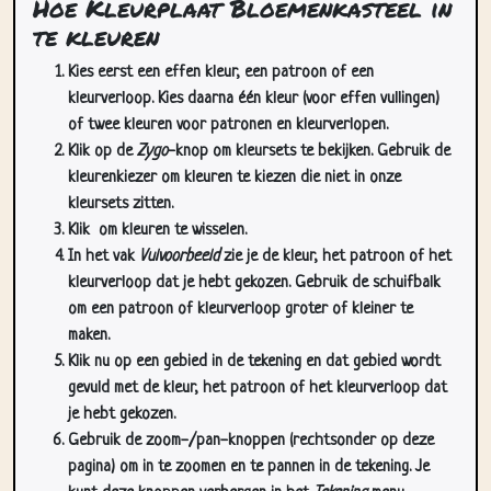
Kies eerst een effen kleur, een patroon of een
kleurverloop. Kies daarna één kleur (voor effen vullingen)
of twee kleuren voor patronen en kleurverlopen.
Klik op de
Zygo
-knop om kleursets te bekijken. Gebruik de
kleurenkiezer om kleuren te kiezen die niet in onze
kleursets zitten.
Klik
om kleuren te wisselen.
In het vak
Vulvoorbeeld
zie je de kleur, het patroon of het
kleurverloop dat je hebt gekozen. Gebruik de schuifbalk
om een patroon of kleurverloop groter of kleiner te
maken.
Klik nu op een gebied in de tekening en dat gebied wordt
gevuld met de kleur, het patroon of het kleurverloop dat
je hebt gekozen.
Gebruik de zoom-/pan-knoppen (rechtsonder op deze
pagina) om in te zoomen en te pannen in de tekening. Je
kunt deze knoppen verbergen in het
Tekening
menu.
In het
Cursors
dropdownmenu kun je meer dan één cursor