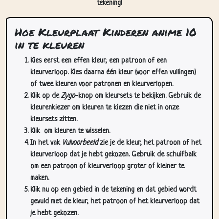
Hoe Kleurplaat Kinderen anime 10
in te kleuren
Kies eerst een effen kleur, een patroon of een
kleurverloop. Kies daarna één kleur (voor effen vullingen)
of twee kleuren voor patronen en kleurverlopen.
Klik op de
Zygo
-knop om kleursets te bekijken. Gebruik de
kleurenkiezer om kleuren te kiezen die niet in onze
kleursets zitten.
Klik
om kleuren te wisselen.
In het vak
Vulvoorbeeld
zie je de kleur, het patroon of het
kleurverloop dat je hebt gekozen. Gebruik de schuifbalk
om een patroon of kleurverloop groter of kleiner te
maken.
Klik nu op een gebied in de tekening en dat gebied wordt
gevuld met de kleur, het patroon of het kleurverloop dat
je hebt gekozen.
Gebruik de zoom-/pan-knoppen (rechtsonder op deze
pagina) om in te zoomen en te pannen in de tekening. Je