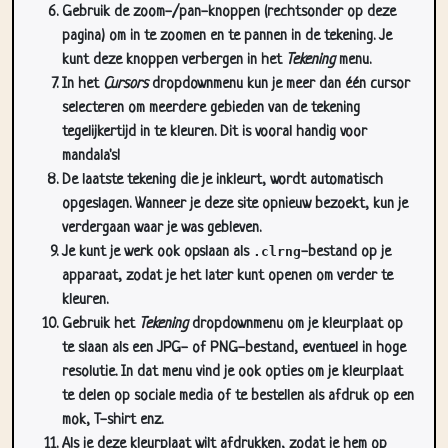
kunt deze knoppen verbergen in het
Tekening
menu.
In het
Cursors
dropdownmenu kun je meer dan één cursor
selecteren om meerdere gebieden van de tekening
tegelijkertijd in te kleuren. Dit is vooral handig voor
mandala's!
De laatste tekening die je inkleurt, wordt automatisch
opgeslagen. Wanneer je deze site opnieuw bezoekt, kun je
verdergaan waar je was gebleven.
Je kunt je werk ook opslaan als
.clrng
-bestand op je
apparaat, zodat je het later kunt openen om verder te
kleuren.
Gebruik het
Tekening
dropdownmenu om je kleurplaat op
te slaan als een JPG- of PNG-bestand, eventueel in hoge
resolutie. In dat menu vind je ook opties om je kleurplaat
te delen op sociale media of te bestellen als afdruk op een
mok, T-shirt enz.
Als je deze kleurplaat wilt afdrukken, zodat je hem op
papier kunt inkleuren, gebruik je het
Print
dropdownmenu.