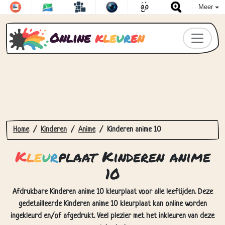
Meer
Online
k
l
e
u
r
e
n
Home
Kinderen
Anime
Kinderen anime 10
K
l
e
u
r
plaat Kinderen anime
10
Afdrukbare Kinderen anime 10 kleurplaat voor alle leeftijden. Deze
gedetailleerde Kinderen anime 10 kleurplaat kan online worden
ingekleurd en/of afgedrukt. Veel plezier met het inkleuren van deze
tekening!