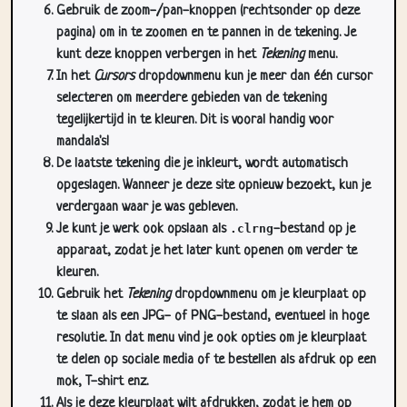
Gebruik de zoom-/pan-knoppen (rechtsonder op deze
pagina) om in te zoomen en te pannen in de tekening. Je
kunt deze knoppen verbergen in het
Tekening
menu.
In het
Cursors
dropdownmenu kun je meer dan één cursor
selecteren om meerdere gebieden van de tekening
tegelijkertijd in te kleuren. Dit is vooral handig voor
mandala's!
De laatste tekening die je inkleurt, wordt automatisch
opgeslagen. Wanneer je deze site opnieuw bezoekt, kun je
verdergaan waar je was gebleven.
Je kunt je werk ook opslaan als
.clrng
-bestand op je
apparaat, zodat je het later kunt openen om verder te
kleuren.
Gebruik het
Tekening
dropdownmenu om je kleurplaat op
te slaan als een JPG- of PNG-bestand, eventueel in hoge
resolutie. In dat menu vind je ook opties om je kleurplaat
te delen op sociale media of te bestellen als afdruk op een
mok, T-shirt enz.
Als je deze kleurplaat wilt afdrukken, zodat je hem op