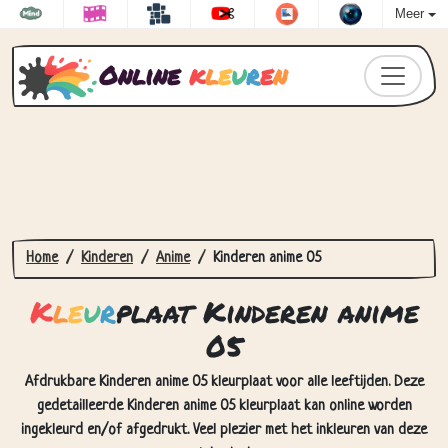
Meer
Online
k
l
e
u
r
e
n
Home
Kinderen
Anime
Kinderen anime 05
K
l
e
u
r
plaat Kinderen anime
05
Afdrukbare Kinderen anime 05 kleurplaat voor alle leeftijden. Deze
gedetailleerde Kinderen anime 05 kleurplaat kan online worden
ingekleurd en/of afgedrukt. Veel plezier met het inkleuren van deze