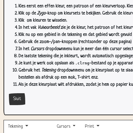
Kies eerst een effen kleur, een patroon of een kleurverloop. Kie
Klik op de
Zygo
-knop om kleursets te bekijken. Gebruik de kleure
Klik
om kleuren te wisselen.
In het vak
Vulvoorbeeld
zie je de kleur, het patroon of het kleu
Klik nu op een gebied in de tekening en dat gebied wordt gevuld
Gebruik de zoom-/pan-knoppen (rechtsonder op deze pagina) om
In het
Cursors
dropdownmenu kun je meer dan één cursor selectere
De laatste tekening die je inkleurt, wordt automatisch opgeslag
Je kunt je werk ook opslaan als
.clrng
-bestand op je apparaat
Gebruik het
Tekening
dropdownmenu om je kleurplaat op te slaan 
bestellen als afdruk op een mok, T-shirt enz.
Als je deze kleurplaat wilt afdrukken, zodat je hem op papier ku
Sluit
Tekening
Cursors
Print