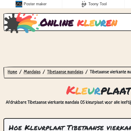
Poster maker
Toony Tool
Online
k
l
e
u
r
e
n
Home
Mandalas
Tibetaanse mandalas
Tibetaanse vierkante m
K
l
e
u
r
plaa
Afdrukbare Tibetaanse vierkante mandala 05 kleurplaat voor alle leefti
Hoe Kleurplaat Tibetaanse vierka