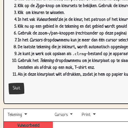
Klik op de
Zygo
-knop om kleursets te bekijken. Gebruik de kleure
Klik
om kleuren te wisselen.
In het vak
Vulvoorbeeld
zie je de kleur, het patroon of het kleu
Klik nu op een gebied in de tekening en dat gebied wordt gevuld
Gebruik de zoom-/pan-knoppen (rechtsonder op deze pagina) om
In het
Cursors
dropdownmenu kun je meer dan één cursor selectere
De laatste tekening die je inkleurt, wordt automatisch opgeslag
Je kunt je werk ook opslaan als
.clrng
-bestand op je apparaat
Gebruik het
Tekening
dropdownmenu om je kleurplaat op te slaan 
bestellen als afdruk op een mok, T-shirt enz.
Als je deze kleurplaat wilt afdrukken, zodat je hem op papier ku
Sluit
Tekening
Cursors
Print
Vulvoorbeeld