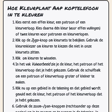
in te kleuren
Kies eerst een effen kleur, een patroon of een
kleurverloop. Kies daarna één kleur (voor effen vullingen)
of twee kleuren voor patronen en kleurverlopen.
Klik op de
Zygo
-knop om kleursets te bekijken. Gebruik de
kleurenkiezer om kleuren te kiezen die niet in onze
kleursets zitten.
Klik
om kleuren te wisselen.
In het vak
Vulvoorbeeld
zie je de kleur, het patroon of het
kleurverloop dat je hebt gekozen. Gebruik de schuifbalk
om een patroon of kleurverloop groter of kleiner te
maken.
Klik nu op een gebied in de tekening en dat gebied wordt
gevuld met de kleur, het patroon of het kleurverloop dat
je hebt gekozen.
Gebruik de zoom-/pan-knoppen (rechtsonder op deze
pagina) om in te zoomen en te pannen in de tekening. Je
kunt deze knoppen verbergen in het
Tekening
menu.