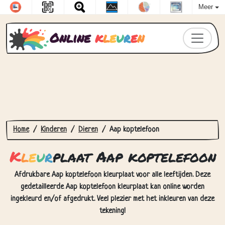
Meer
Online
k
l
e
u
r
e
n
Home
Kinderen
Dieren
Aap koptelefoon
K
l
e
u
r
plaat Aap koptelefoon
Afdrukbare Aap koptelefoon kleurplaat voor alle leeftijden. Deze
gedetailleerde Aap koptelefoon kleurplaat kan online worden
ingekleurd en/of afgedrukt. Veel plezier met het inkleuren van deze
tekening!
Hoe Kleurplaat Aap koptelefoon