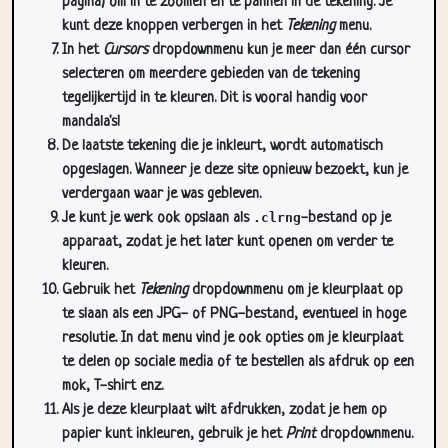
In het
Cursors
dropdownmenu kun je meer dan één cursor
selecteren om meerdere gebieden van de tekening
tegelijkertijd in te kleuren. Dit is vooral handig voor
mandala's!
De laatste tekening die je inkleurt, wordt automatisch
opgeslagen. Wanneer je deze site opnieuw bezoekt, kun je
verdergaan waar je was gebleven.
Je kunt je werk ook opslaan als
.clrng
-bestand op je
apparaat, zodat je het later kunt openen om verder te
kleuren.
Gebruik het
Tekening
dropdownmenu om je kleurplaat op
te slaan als een JPG- of PNG-bestand, eventueel in hoge
resolutie. In dat menu vind je ook opties om je kleurplaat
te delen op sociale media of te bestellen als afdruk op een
mok, T-shirt enz.
Als je deze kleurplaat wilt afdrukken, zodat je hem op
papier kunt inkleuren, gebruik je het
Print
dropdownmenu.
Sluit