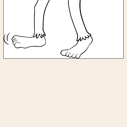
Andere kleurplaten in
kinderen/dieren
Aap koptelefoon
Dierentuindieren 01
Dierentuindieren 02
Groep konijnen
Ijsbeer
Kleine leeuw
Leeuw
Lieve beer
Luipaard
Neushoorn
Nijlpaard
Paard
Schildpad
Spelende dolfijnen