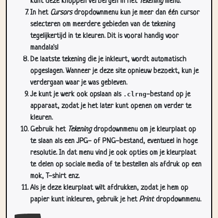
kunt deze knoppen verbergen in het
Tekening
menu.
In het
Cursors
dropdownmenu kun je meer dan één cursor
selecteren om meerdere gebieden van de tekening
tegelijkertijd in te kleuren. Dit is vooral handig voor
mandala's!
De laatste tekening die je inkleurt, wordt automatisch
opgeslagen. Wanneer je deze site opnieuw bezoekt, kun je
verdergaan waar je was gebleven.
Je kunt je werk ook opslaan als
.clrng
-bestand op je
apparaat, zodat je het later kunt openen om verder te
kleuren.
Gebruik het
Tekening
dropdownmenu om je kleurplaat op
te slaan als een JPG- of PNG-bestand, eventueel in hoge
resolutie. In dat menu vind je ook opties om je kleurplaat
te delen op sociale media of te bestellen als afdruk op een
mok, T-shirt enz.
Als je deze kleurplaat wilt afdrukken, zodat je hem op
papier kunt inkleuren, gebruik je het
Print
dropdownmenu.