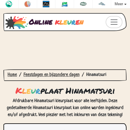
Meer
Online
k
l
e
u
r
e
n
Home
Feestdagen en bijzondere dagen
Hinamatsuri
K
l
e
u
r
plaat Hinamatsuri
Afdrukbare Hinamatsuri kleurplaat voor alle leeftijden. Deze
gedetailleerde Hinamatsuri kleurplaat kan online worden ingekleurd
en/of afgedrukt. Veel plezier met het inkleuren van deze tekening!