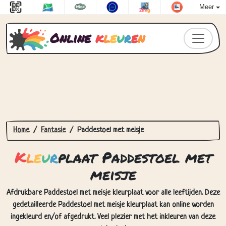
Meer
Online
k
l
e
u
r
e
n
Home
Fantasie
Paddestoel met meisje
K
l
e
u
r
plaat Paddestoel met
meisje
Afdrukbare Paddestoel met meisje kleurplaat voor alle leeftijden. Deze
gedetailleerde Paddestoel met meisje kleurplaat kan online worden
ingekleurd en/of afgedrukt. Veel plezier met het inkleuren van deze