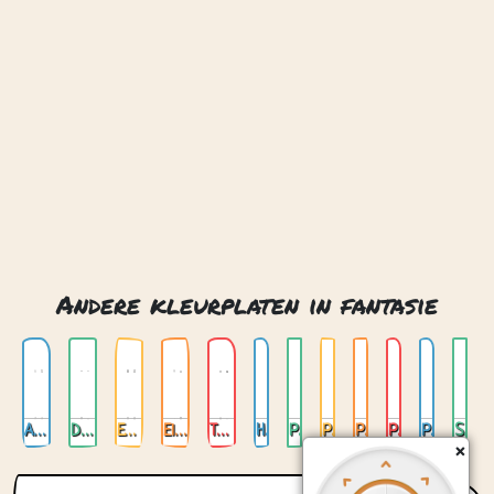
Andere kleurplaten in fantasie
Anime
Draken
Eenhoorns
Elven
Trollen
Het betoverde bos
Paddenstoelenhuis
Paddestoel met kabouter
Paddestoel met kind
Paddestoel met meisje
Paddestoel met meisje 02
Schattige trol 02
×