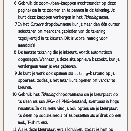
Gebruik de zoom-/pan-knoppen (rechtsonder op deze
pagina) om in te zoomen en te pannen in de tekening. Je
kunt deze knoppen verbergen in het
Tekening
menu.
In het
Cursors
dropdownmenu kun je meer dan één cursor
selecteren om meerdere gebieden van de tekening
tegelijkertijd in te kleuren. Dit is vooral handig voor
mandala's!
De laatste tekening die je inkleurt, wordt automatisch
opgeslagen. Wanneer je deze site opnieuw bezoekt, kun je
verdergaan waar je was gebleven.
Je kunt je werk ook opslaan als
.clrng
-bestand op je
apparaat, zodat je het later kunt openen om verder te
kleuren.
Gebruik het
Tekening
dropdownmenu om je kleurplaat op
te slaan als een JPG- of PNG-bestand, eventueel in hoge
resolutie. In dat menu vind je ook opties om je kleurplaat
te delen op sociale media of te bestellen als afdruk op een
mok, T-shirt enz.
Als je deze kleurplaat wilt afdrukken, zodat je hem op