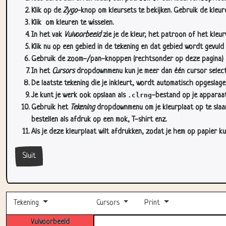
Klik op de
Zygo
-knop om kleursets te bekijken. Gebruik de kleure
Klik
om kleuren te wisselen.
In het vak
Vulvoorbeeld
zie je de kleur, het patroon of het kleu
Klik nu op een gebied in de tekening en dat gebied wordt gevuld
Gebruik de zoom-/pan-knoppen (rechtsonder op deze pagina) om
In het
Cursors
dropdownmenu kun je meer dan één cursor selectere
De laatste tekening die je inkleurt, wordt automatisch opgeslag
Je kunt je werk ook opslaan als
.clrng
-bestand op je apparaat
Gebruik het
Tekening
dropdownmenu om je kleurplaat op te slaan 
bestellen als afdruk op een mok, T-shirt enz.
Als je deze kleurplaat wilt afdrukken, zodat je hem op papier ku
Sluit
Tekening
Cursors
Print
Vulvoorbeeld