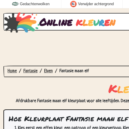
Gedachtenwolken
Verwijder achtergrond
Online
k
l
e
u
r
e
n
Home
Fantasie
Elven
Fantasie maan elf
K
l
Afdrukbare Fantasie maan elf kleurplaat voor alle leeftijden. Dez
Hoe Kleurplaat Fantasie maan elf
Kies eerst een effen kleur, een patroon of een kleurverloop. Kie