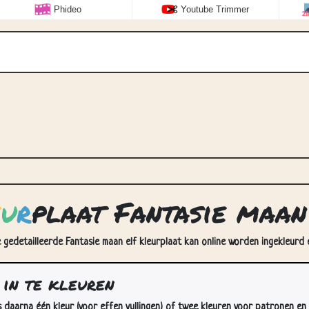
Phideo
Youtube Trimmer
e
u
r
plaat Fantasie maan
e gedetailleerde Fantasie maan elf kleurplaat kan online worden ingekleurd 
 in te kleuren
s daarna één kleur (voor effen vullingen) of twee kleuren voor patronen en 