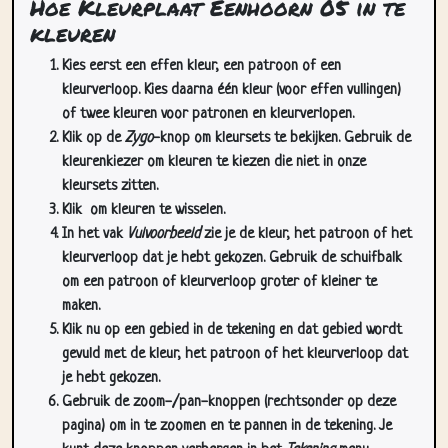
Kies eerst een effen kleur, een patroon of een
kleurverloop. Kies daarna één kleur (voor effen vullingen)
of twee kleuren voor patronen en kleurverlopen.
Klik op de
Zygo
-knop om kleursets te bekijken. Gebruik de
kleurenkiezer om kleuren te kiezen die niet in onze
kleursets zitten.
Klik
om kleuren te wisselen.
In het vak
Vulvoorbeeld
zie je de kleur, het patroon of het
kleurverloop dat je hebt gekozen. Gebruik de schuifbalk
om een patroon of kleurverloop groter of kleiner te
maken.
Klik nu op een gebied in de tekening en dat gebied wordt
gevuld met de kleur, het patroon of het kleurverloop dat
je hebt gekozen.
Gebruik de zoom-/pan-knoppen (rechtsonder op deze
pagina) om in te zoomen en te pannen in de tekening. Je
kunt deze knoppen verbergen in het
Tekening
menu.
In het
Cursors
dropdownmenu kun je meer dan één cursor