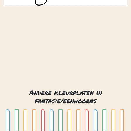
Andere kleurplaten in
fantasie/eenhoorns
Eenhoorn 01
Eenhoorn 02
Eenhoorn 03
Eenhoorn 04
Eenhoorn 05
Eenhoorn 06
Eenhoorn 07
Eenhoorn 08
Eenhoorn 09
Eenhoorn 10
Eenhoorn 11
Eenhoorn 12
Eenhoorn 13
Eenhoorn 14
Contact
Privacy
Over ons
© 2026. Gemaakt met
door
Zygomatic
.