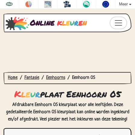
Meer
Online
k
l
e
u
r
e
n
Home
Fantasie
Eenhoorns
Eenhoorn 05
K
l
e
u
r
plaat Eenhoorn 05
Afdrukbare Eenhoorn 05 kleurplaat voor alle leeftijden. Deze
gedetailleerde Eenhoorn 05 kleurplaat kan online worden ingekleurd
en/of afgedrukt. Veel plezier met het inkleuren van deze tekening!
Hoe Kleurplaat Eenhoorn 05 in te
kleuren