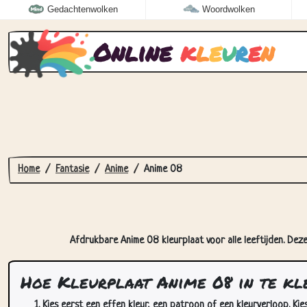
Gedachtenwolken
Woordwolken
Online
k
l
e
u
r
e
n
Home
Fantasie
Anime
Anime 08
Afdrukbare Anime 08 kleurplaat voor alle leeftijden. Deze
Hoe Kleurplaat Anime 08 in te kl
Kies eerst een effen kleur, een patroon of een kleurverloop. Kie