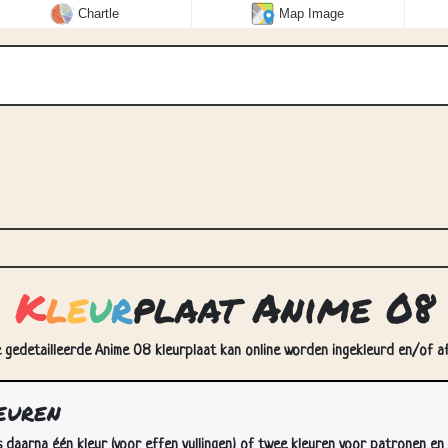
Chartle
Map Image
K
l
e
u
r
plaat Anime 08
 gedetailleerde Anime 08 kleurplaat kan online worden ingekleurd en/of af
euren
s daarna één kleur (voor effen vullingen) of twee kleuren voor patronen en 