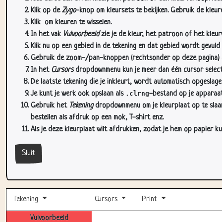
Klik op de
Zygo
-knop om kleursets te bekijken. Gebruik de kleure
Klik
om kleuren te wisselen.
In het vak
Vulvoorbeeld
zie je de kleur, het patroon of het kleu
Klik nu op een gebied in de tekening en dat gebied wordt gevuld
Gebruik de zoom-/pan-knoppen (rechtsonder op deze pagina) om
In het
Cursors
dropdownmenu kun je meer dan één cursor selectere
De laatste tekening die je inkleurt, wordt automatisch opgeslag
Je kunt je werk ook opslaan als
.clrng
-bestand op je apparaat
Gebruik het
Tekening
dropdownmenu om je kleurplaat op te slaan 
bestellen als afdruk op een mok, T-shirt enz.
Als je deze kleurplaat wilt afdrukken, zodat je hem op papier ku
Sluit
Tekening
Cursors
Print
Vulvoorbeeld