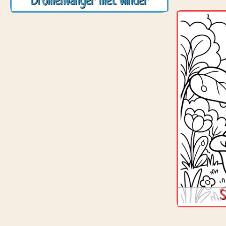
Dromenvanger met vlinder
S