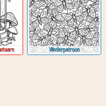
antaarn
Vlinderpatroon