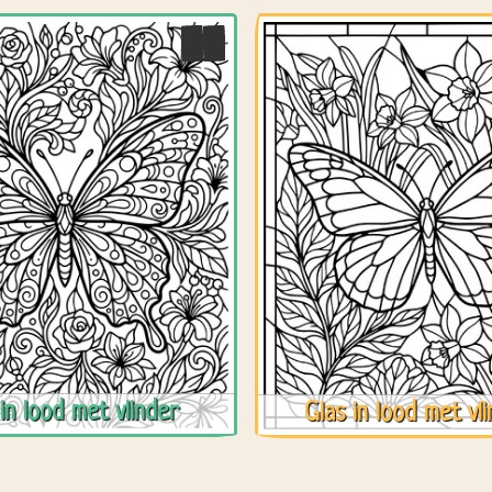
in lood met vlinder
Glas in lood met vl