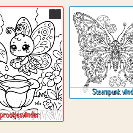
Steampunk vlin
prookjesvlinder