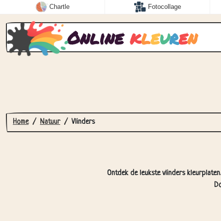
Chartle
Fotocollage
Online
k
l
e
u
r
e
n
Home
Natuur
Vlinders
Ontdek de leukste vlinders kleurplaten.
Do