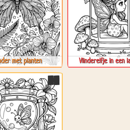
inder met planten
Vlinderelfje in een l