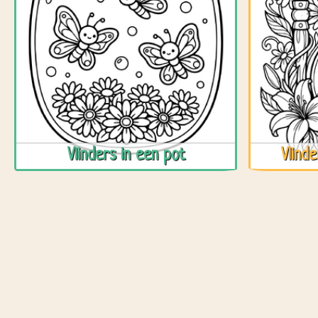
Vlinders in een pot
Vlind