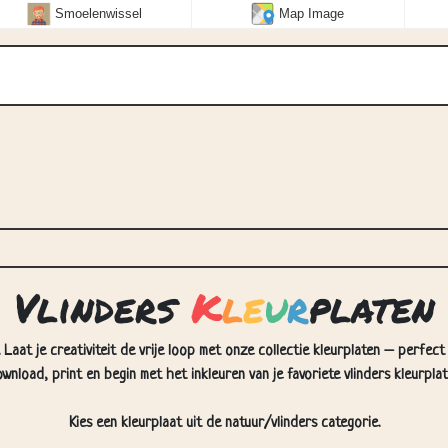
Smoelenwissel
Map Image
Vlinders
K
l
e
u
r
platen
 Laat je creativiteit de vrije loop met onze collectie kleurplaten – perfec
wnload, print en begin met het inkleuren van je favoriete vlinders kleurplat
Kies een kleurplaat uit de natuur/vlinders categorie.