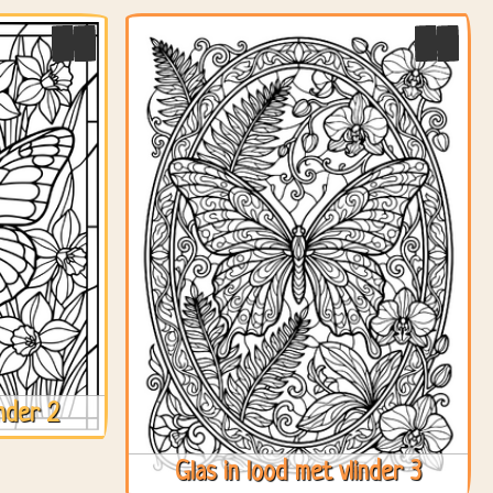
inder 2
Glas in lood met vlinder 3