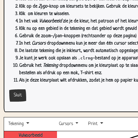
Klik op de
Zygo
-knop om kleursets te bekijken. Gebruik de kleure
Klik
om kleuren te wisselen.
In het vak
Vulvoorbeeld
zie je de kleur, het patroon of het kleu
Klik nu op een gebied in de tekening en dat gebied wordt gevuld
Gebruik de zoom-/pan-knoppen (rechtsonder op deze pagina) om
In het
Cursors
dropdownmenu kun je meer dan één cursor selectere
De laatste tekening die je inkleurt, wordt automatisch opgeslag
Je kunt je werk ook opslaan als
.clrng
-bestand op je apparaat
Gebruik het
Tekening
dropdownmenu om je kleurplaat op te slaan 
bestellen als afdruk op een mok, T-shirt enz.
Als je deze kleurplaat wilt afdrukken, zodat je hem op papier ku
Sluit
Tekening
Cursors
Print
Vulvoorbeeld