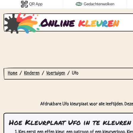
QR App
Gedachtenwolken
Online
k
l
e
u
r
e
n
Home
Kinderen
Voertuigen
Ufo
Afdrukbare Ufo kleurplaat voor alle leeftijden. Dez
Hoe Kleurplaat Ufo in te kleuren
Kies eerst een effen kleur, een patroon of een kleurverloop. Kie